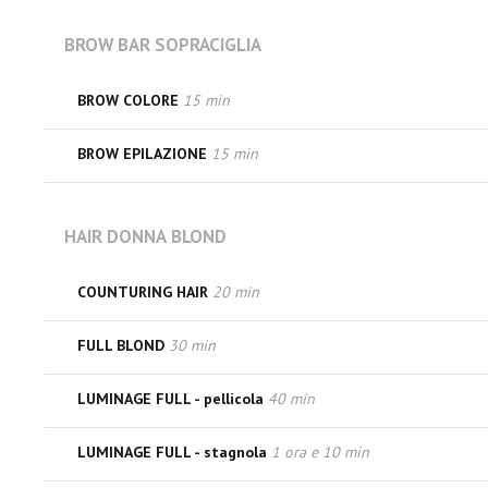
BROW BAR SOPRACIGLIA
BROW COLORE
15 min
BROW EPILAZIONE
15 min
HAIR DONNA BLOND
COUNTURING HAIR
20 min
FULL BLOND
30 min
LUMINAGE FULL - pellicola
40 min
LUMINAGE FULL - stagnola
1 ora e 10 min