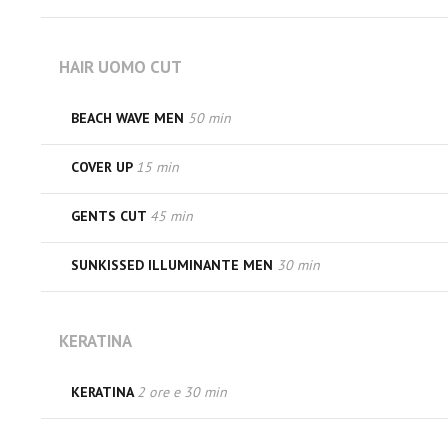
HAIR UOMO CUT
BEACH WAVE MEN
50 min
COVER UP
15 min
GENTS CUT
45 min
SUNKISSED ILLUMINANTE MEN
30 min
KERATINA
KERATINA
2 ore e 30 min